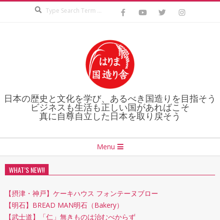
Search
Skip
to
content
日本の歴史と文化を学び、あるべき国造りを目指そう
ビジネスも生活も正しい国があればこそ
真に自尊自立した日本を取り戻そう
Secondary
Menu
Navigation
Menu
WHAT’S NEW!!
【摂津・神戸】ケーキハウス フォンテーヌブロー
【明石】BREAD MAN明石（Bakery）
【武士道】「仁」無きものは治むべからず