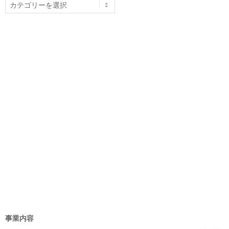
カ
テ
ゴ
リ
ー
事業内容