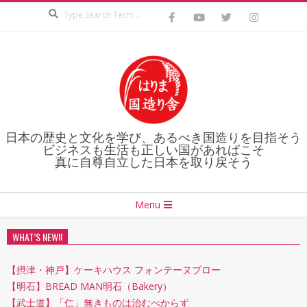
Search
Skip
to
content
日本の歴史と文化を学び、あるべき国造りを目指そう
ビジネスも生活も正しい国があればこそ
真に自尊自立した日本を取り戻そう
Secondary
Menu
Navigation
Menu
WHAT’S NEW!!
【摂津・神戸】ケーキハウス フォンテーヌブロー
【明石】BREAD MAN明石（Bakery）
【武士道】「仁」無きものは治むべからず