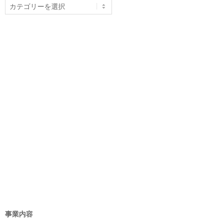
カ
テ
ゴ
リ
ー
事業内容