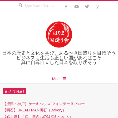
Search
Skip
to
content
日本の歴史と文化を学び、あるべき国造りを目指そう
ビジネスも生活も正しい国があればこそ
真に自尊自立した日本を取り戻そう
Secondary
Menu
Navigation
Menu
WHAT’S NEW!!
【摂津・神戸】ケーキハウス フォンテーヌブロー
【明石】BREAD MAN明石（Bakery）
【武士道】「仁」無きものは治むべからず