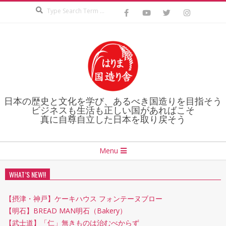
Search
Skip
to
content
日本の歴史と文化を学び、あるべき国造りを目指そう
ビジネスも生活も正しい国があればこそ
真に自尊自立した日本を取り戻そう
Secondary
Menu
Navigation
Menu
WHAT’S NEW!!
【摂津・神戸】ケーキハウス フォンテーヌブロー
【明石】BREAD MAN明石（Bakery）
【武士道】「仁」無きものは治むべからず