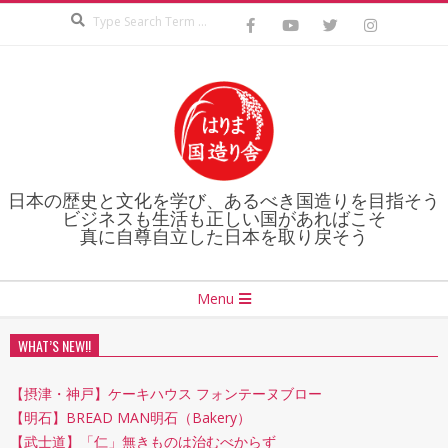
Search
Skip
to
content
日本の歴史と文化を学び、あるべき国造りを目指そう
ビジネスも生活も正しい国があればこそ
真に自尊自立した日本を取り戻そう
Secondary
Menu
Navigation
Menu
WHAT’S NEW!!
【摂津・神戸】ケーキハウス フォンテーヌブロー
【明石】BREAD MAN明石（Bakery）
【武士道】「仁」無きものは治むべからず