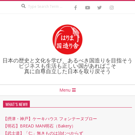
Search
Skip
to
content
日本の歴史と文化を学び、あるべき国造りを目指そう
ビジネスも生活も正しい国があればこそ
真に自尊自立した日本を取り戻そう
Secondary
Menu
Navigation
Menu
WHAT’S NEW!!
【摂津・神戸】ケーキハウス フォンテーヌブロー
【明石】BREAD MAN明石（Bakery）
【武士道】「仁」無きものは治むべからず