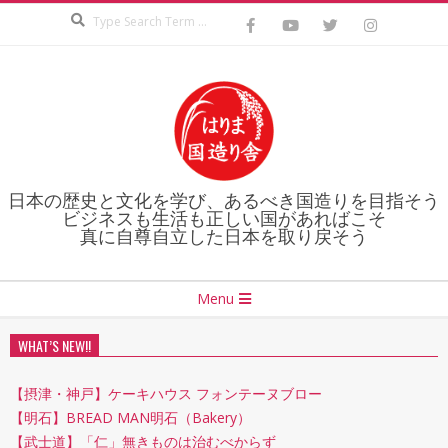
Search
Skip
to
content
日本の歴史と文化を学び、あるべき国造りを目指そう
ビジネスも生活も正しい国があればこそ
真に自尊自立した日本を取り戻そう
Secondary
Menu
Navigation
Menu
WHAT’S NEW!!
【摂津・神戸】ケーキハウス フォンテーヌブロー
【明石】BREAD MAN明石（Bakery）
【武士道】「仁」無きものは治むべからず