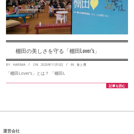
棚田の美しさを守る「棚田Lover’s」
2020-
BY:
HARIMA
ON:
2020年11月5日
IN:
食と農
11-
「棚田Lover’s」とは？ 「棚田L
05
記事を読む
運営会社