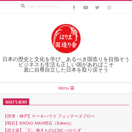
Search
Skip
to
content
日本の歴史と文化を学び、あるべき国造りを目指そう
ビジネスも生活も正しい国があればこそ
真に自尊自立した日本を取り戻そう
Secondary
Menu
Navigation
Menu
WHAT’S NEW!!
【摂津・神戸】ケーキハウス フォンテーヌブロー
【明石】BREAD MAN明石（Bakery）
【武士道】「仁」無きものは治むべからず