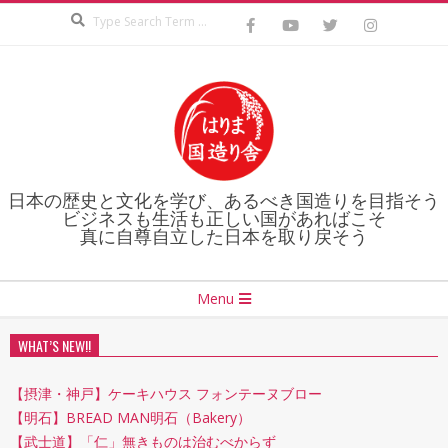
Search
Skip
to
content
日本の歴史と文化を学び、あるべき国造りを目指そう
ビジネスも生活も正しい国があればこそ
真に自尊自立した日本を取り戻そう
Secondary
Menu
Navigation
Menu
WHAT’S NEW!!
【摂津・神戸】ケーキハウス フォンテーヌブロー
【明石】BREAD MAN明石（Bakery）
【武士道】「仁」無きものは治むべからず