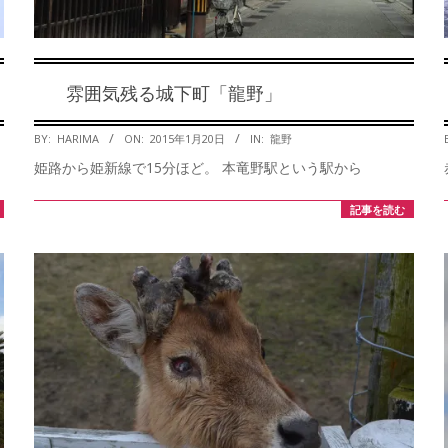
雰囲気残る城下町「龍野」
2015-
BY:
HARIMA
ON:
2015年1月20日
IN:
龍野
01-
姫路から姫新線で15分ほど。 本竜野駅という駅から
20
記事を読む