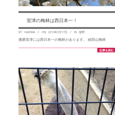
室津の梅林は西日本一！
2015-
BY:
HARIMA
ON:
2015年3月17日
IN:
龍野
03-
播磨室津には西日本一の梅林があります。 綾部山梅林
17
記事を読む