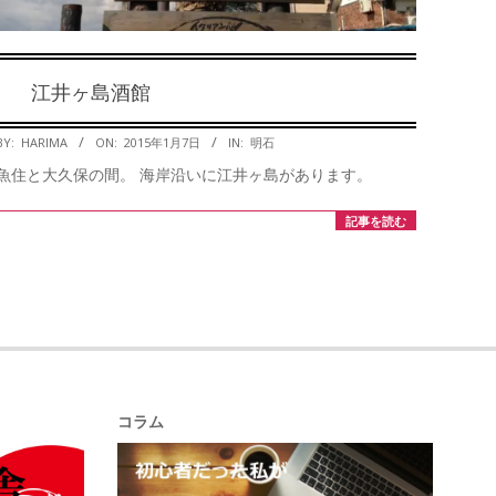
江井ヶ島酒館
2015-
BY:
HARIMA
ON:
2015年1月7日
IN:
明石
01-
魚住と大久保の間。 海岸沿いに江井ヶ島があります。
07
記事を読む
コラム