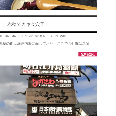
赤穂でカキ＆穴子！
2015-
BY:
HARIMA
ON:
2015年1月12日
IN:
赤穂
01-
赤穂の街は瀬戸内海に面しており、ここでも牡蠣は名物
12
記事を読む