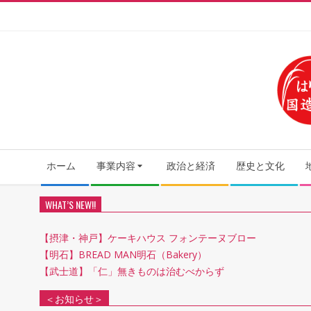
Skip
to
content
Secondary
ホーム
事業内容
政治と経済
歴史と文化
Navigation
Menu
WHAT’S NEW!!
【摂津・神戸】ケーキハウス フォンテーヌブロー
【明石】BREAD MAN明石（Bakery）
【武士道】「仁」無きものは治むべからず
＜お知らせ＞