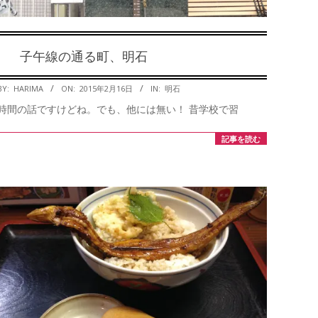
子午線の通る町、明石
2015-
BY:
HARIMA
ON:
2015年2月16日
IN:
明石
02-
時間の話ですけどね。でも、他には無い！ 昔学校で習
16
記事を読む