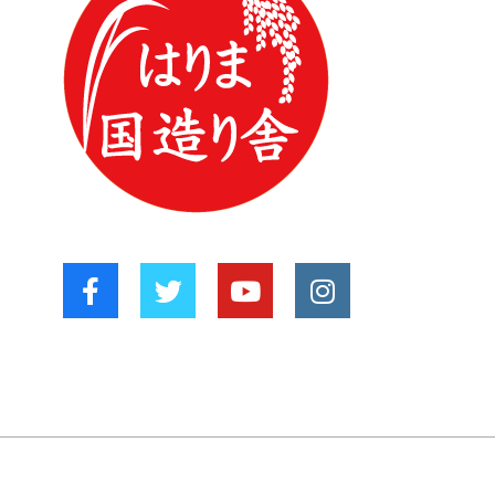
り
リ
ー