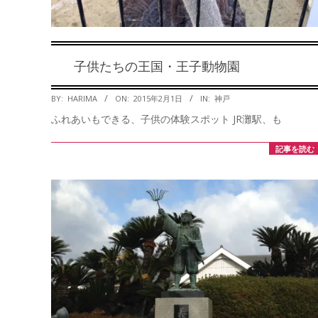
子供たちの王国・王子動物園
2015-
BY:
HARIMA
ON:
2015年2月1日
IN:
神戸
02-
ふれあいもできる、子供の体験スポット JR灘駅、も
01
記事を読む