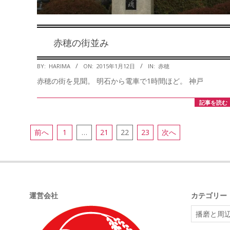
赤穂の街並み
2015-
BY:
HARIMA
ON:
2015年1月12日
IN:
赤穂
01-
赤穂の街を見聞。 明石から電車で1時間ほど。 神戸
12
記事を読む
投
前へ
1
…
21
22
23
次へ
稿
の
ペ
ー
運営会社
カテゴリー
ジ
カ
送
テ
ゴ