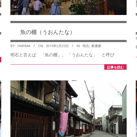
魚の棚（うおんたな）
2015-
BY:
HARIMA
ON:
2015年2月25日
IN:
明石
,
東播磨
02-
明石と言えば 「魚の棚」。 「うおんたな」 と呼び
25
記事を読む