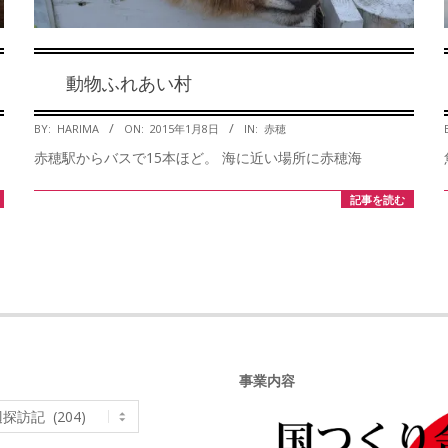
動物ふれあい村
2015-
BY:
HARIMA
ON:
2015年1月8日
IN:
赤穂
01-
赤穂駅からバスで15本ほど。 海に近い場所に赤穂海
08
記事を読む
事業内容