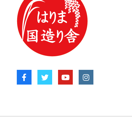
り
リ
ー