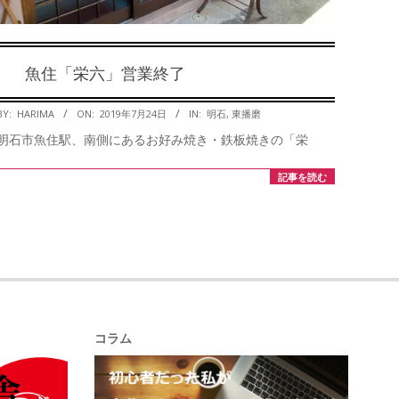
魚住「栄六」営業終了
2019-
BY:
HARIMA
ON:
2019年7月24日
IN:
明石
,
東播磨
07-
明石市魚住駅、南側にあるお好み焼き・鉄板焼きの「栄
24
記事を読む
コラム