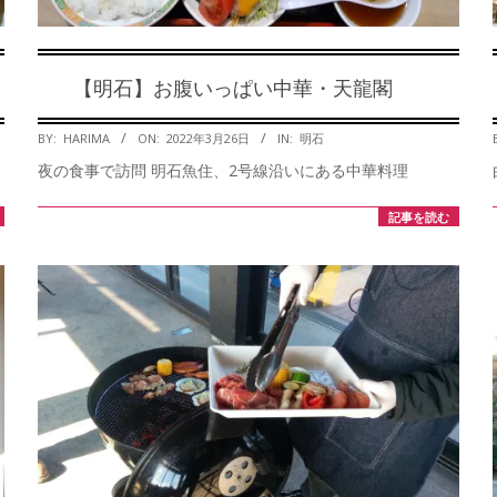
【明石】お腹いっぱい中華・天龍閣
2022-
BY:
HARIMA
ON:
2022年3月26日
IN:
明石
03-
夜の食事で訪問 明石魚住、2号線沿いにある中華料理
26
記事を読む