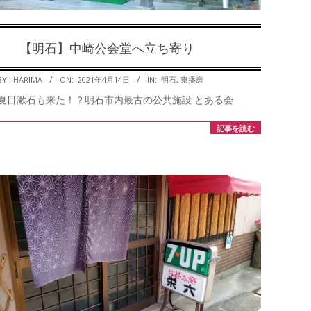
【明石】中崎公会堂へ立ち寄り
2021-
BY:
HARIMA
ON:
2021年4月14日
IN:
明石
,
東播磨
04-
夏目漱石も来た！？明石市内最古の公共施設 とある会
14
記事を読む