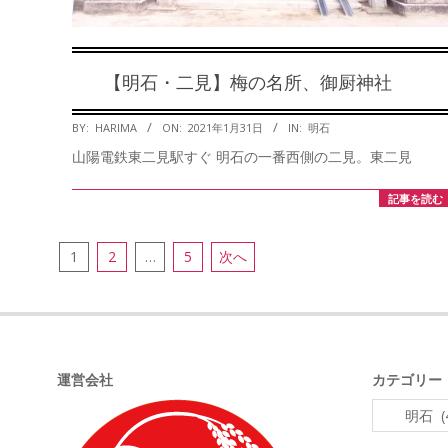
【明石・二見】梅の名所、御厨神社
2021-
BY:
HARIMA
ON:
2021年1月31日
IN:
明石
01-
山陽電鉄東二見駅すぐ 明石の一番西側の二見。東二見
31
記事を読む
投
1
2
…
5
次へ
稿
の
ペ
ー
運営会社
カテゴリー
ジ
カ
送
テ
ゴ