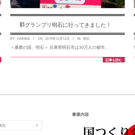
B1グランプリ明石に行ってきました！
2019-
BY:
HARIMA
ON:
2019年12月12日
IN:
明石
12-
＜播磨の国、明石＞ 兵庫県明石市は30万人の都市。
12
記事を読む
事業内容