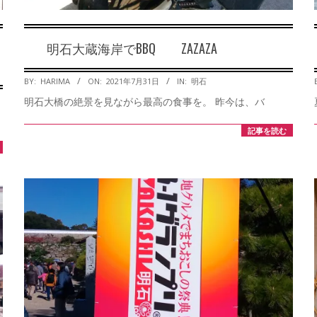
明石大蔵海岸でBBQ ZAZAZA
2021-
BY:
HARIMA
ON:
2021年7月31日
IN:
明石
07-
明石大橋の絶景を見ながら最高の食事を。 昨今は、バ
31
記事を読む