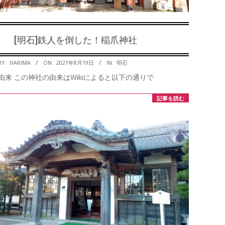
[明石]鉄人を倒した！稲爪神社
2021-
BY:
HARIMA
ON:
2021年8月19日
IN:
明石
08-
由来 この神社の由来はWikiによると以下の通りで
19
記事を読む