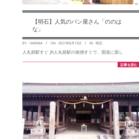
【明石】人気のパン屋さん「ののは
な」
2021-
BY:
HARIMA
ON:
2021年8月15日
IN:
明石
08-
人丸前駅すぐ JR人丸前駅の南側すぐで、国道に面し
15
記事を読む