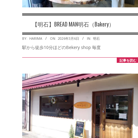
【明石】BREAD MAN明石（Bakery）
2026-
BY:
HARIMA
ON:
2026年3月6日
IN:
明石
03-
駅から徒歩10分ほどのBekery shop 毎度
06
記事を読む