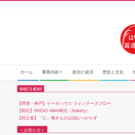
Skip
to
content
Secondary
ホーム
事業内容
政治と経済
歴史と文化
Navigation
Menu
WHAT’S NEW!!
【摂津・神戸】ケーキハウス フォンテーヌブロー
【明石】BREAD MAN明石（Bakery）
【武士道】「仁」無きものは治むべからず
＜お知らせ＞