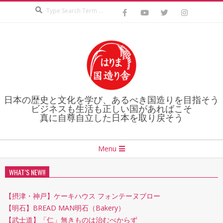
Search
Skip
to
content
日本の歴史と文化を学び、あるべき国造りを目指そう
ビジネスも生活も正しい国があればこそ
真に自尊自立した日本を取り戻そう
Secondary
Menu
Navigation
Menu
WHAT’S NEW!!
【摂津・神戸】ケーキハウス フォンテーヌブロー
【明石】BREAD MAN明石（Bakery）
【武士道】「仁」無きものは治むべからず