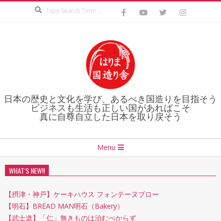
Search
Skip
to
content
日本の歴史と文化を学び、あるべき国造りを目指そう
ビジネスも生活も正しい国があればこそ
真に自尊自立した日本を取り戻そう
Secondary
Menu
Navigation
Menu
WHAT’S NEW!!
【摂津・神戸】ケーキハウス フォンテーヌブロー
【明石】BREAD MAN明石（Bakery）
【武士道】「仁」無きものは治むべからず