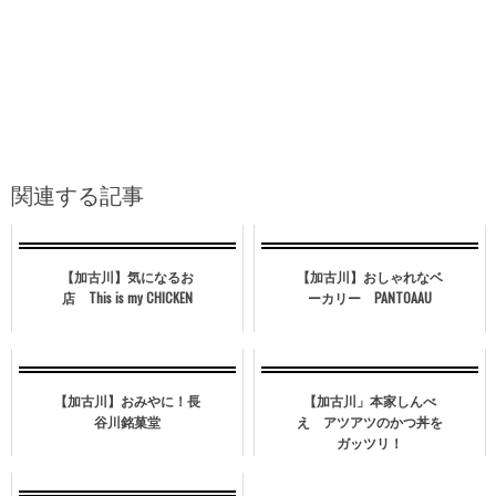
関連する記事
【加古川】気になるお
【加古川】おしゃれなベ
店 This is my CHICKEN
ーカリー PANTOAAU
【加古川】おみやに！長
【加古川」本家しんべ
谷川銘菓堂
え アツアツのかつ丼を
ガッツリ！