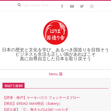
Search
Skip
to
content
日本の歴史と文化を学び、あるべき国造りを目指そう
ビジネスも生活も正しい国があればこそ
真に自尊自立した日本を取り戻そう
Secondary
Menu
Navigation
Menu
WHAT’S NEW!!
【摂津・神戸】ケーキハウス フォンテーヌブロー
【明石】BREAD MAN明石（Bakery）
【武士道】「仁」無きものは治むべからず