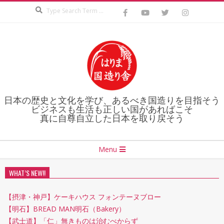
Search
Skip
to
content
日本の歴史と文化を学び、あるべき国造りを目指そう
ビジネスも生活も正しい国があればこそ
真に自尊自立した日本を取り戻そう
Secondary
Menu
Navigation
Menu
WHAT’S NEW!!
【摂津・神戸】ケーキハウス フォンテーヌブロー
【明石】BREAD MAN明石（Bakery）
【武士道】「仁」無きものは治むべからず