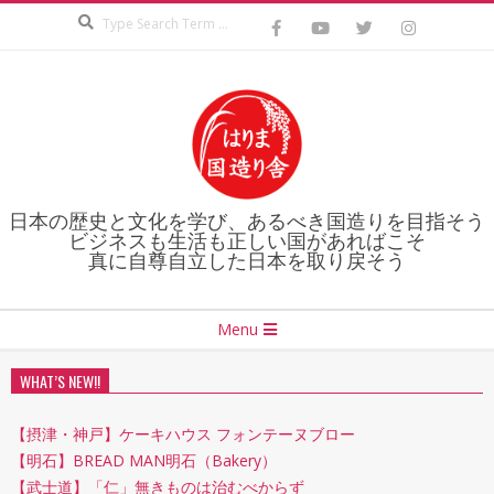
Search
Skip
to
content
日本の歴史と文化を学び、あるべき国造りを目指そう
ビジネスも生活も正しい国があればこそ
真に自尊自立した日本を取り戻そう
Secondary
Menu
Navigation
Menu
WHAT’S NEW!!
【摂津・神戸】ケーキハウス フォンテーヌブロー
【明石】BREAD MAN明石（Bakery）
【武士道】「仁」無きものは治むべからず