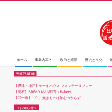
Skip
to
content
Secondary
ホーム
事業内容
政治と経済
歴史と文化
Navigation
Menu
WHAT’S NEW!!
【摂津・神戸】ケーキハウス フォンテーヌブロー
【明石】BREAD MAN明石（Bakery）
【武士道】「仁」無きものは治むべからず
＜お知らせ＞