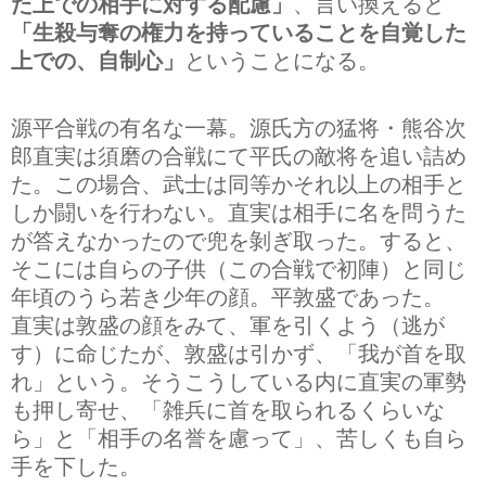
た上での相手に対する配慮」
、言い換えると
「生殺与奪の権力を持っていることを自覚した
上での、自制心」
ということになる。
源平合戦の有名な一幕。源氏方の猛将・熊谷次
郎直実は須磨の合戦にて平氏の敵将を追い詰め
た。この場合、武士は同等かそれ以上の相手と
しか闘いを行わない。直実は相手に名を問うた
が答えなかったので兜を剝ぎ取った。すると、
そこには自らの子供（この合戦で初陣）と同じ
年頃のうら若き少年の顔。平敦盛であった。
直実は敦盛の顔をみて、軍を引くよう（逃が
す）に命じたが、敦盛は引かず、「我が首を取
れ」という。そうこうしている内に直実の軍勢
も押し寄せ、「雑兵に首を取られるくらいな
ら」と「相手の名誉を慮って」、苦しくも自ら
手を下した。