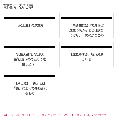
関連する記事
【武士道】の成立ち
「高き屋に登りて見れば
煙立つ民のかまどは賑ひ
にけり」（民のかまどの
お話）
”女性天皇”と”女系天
【歴史を学ぶ】明治維新
皇”は違うので正しく理
といま
解しよう！
【武士道】「勇」とは
「義」によって発動され
るもの
2026-
ON:
2026年2月16日
IN:
歴史と文化
TAGGED:
歴史
,
日本
,
文化
,
武士道
,
日