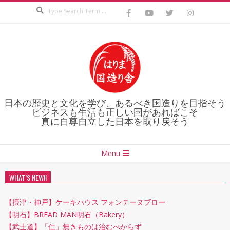
Search
Skip
to
content
日本の歴史と文化を学び、あるべき国造りを目指そう
ビジネスも生活も正しい国があればこそ
真に自尊自立した日本を取り戻そう
Secondary
Menu
Navigation
Menu
WHAT’S NEW!!
【摂津・神戸】ケーキハウス フォンテーヌブロー
【明石】BREAD MAN明石（Bakery）
【武士道】「仁」無きものは治むべからず