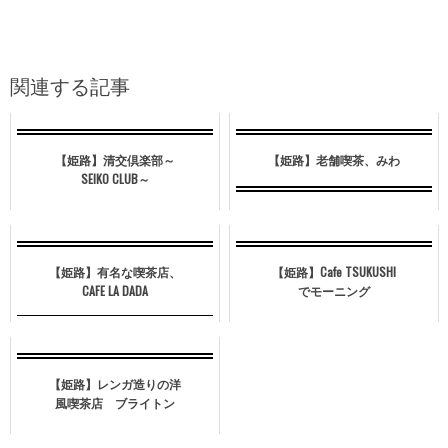
関連する記事
【姫路】清交倶楽部～
【姫路】老舗喫茶、みわ
SEIKO CLUB～
【姫路】有名な喫茶店、
【姫路】Cafe TSUKUSHI
CAFE LA DADA
でモーニング
【姫路】レンガ造りの洋
風喫茶店 ブライトン