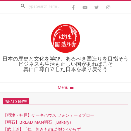
Search
Skip
to
content
日本の歴史と文化を学び、あるべき国造りを目指そう
ビジネスも生活も正しい国があればこそ
真に自尊自立した日本を取り戻そう
Secondary
Menu
Navigation
Menu
WHAT’S NEW!!
【摂津・神戸】ケーキハウス フォンテーヌブロー
【明石】BREAD MAN明石（Bakery）
【武士道】「仁」無きものは治むべからず