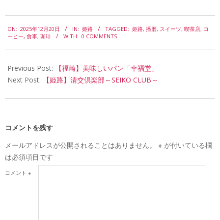
2025-
ON:
2025年12月20日
IN:
姫路
TAGGED:
姫路
,
播磨
,
スイーツ
,
喫茶店
,
コ
12-
ーヒー
,
食事
,
珈琲
WITH:
0 COMMENTS
20
Previous Post:
【福崎】美味しいパン「幸福堂」
Next Post:
【姫路】清交倶楽部～SEIKO CLUB～
コメントを残す
メールアドレスが公開されることはありません。
※
が付いている欄
は必須項目です
コメント
※