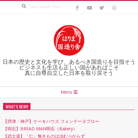
Search
Skip
to
content
日本の歴史と文化を学び、あるべき国造りを目指そう
ビジネスも生活も正しい国があればこそ
真に自尊自立した日本を取り戻そう
Secondary
Menu
Navigation
Menu
WHAT’S NEW!!
【摂津・神戸】ケーキハウス フォンテーヌブロー
【明石】BREAD MAN明石（Bakery）
【武士道】「仁」無きものは治むべからず