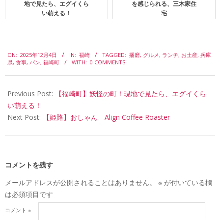
地で見たら、エグイくら
を感じられる、三木家住
い萌える！
宅
2025-
ON:
2025年12月4日
IN:
福崎
TAGGED:
播磨
,
グルメ
,
ランチ
,
お土産
,
兵庫
12-
県
,
食事
,
パン
,
福崎町
WITH:
0 COMMENTS
04
Previous Post:
【福崎町】妖怪の町！現地で見たら、エグイくら
い萌える！
Next Post:
【姫路】おしゃん Align Coffee Roaster
コメントを残す
メールアドレスが公開されることはありません。
※
が付いている欄
は必須項目です
コメント
※