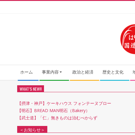
Skip
to
content
Secondary
ホーム
事業内容
政治と経済
歴史と文化
Navigation
Menu
WHAT’S NEW!!
【摂津・神戸】ケーキハウス フォンテーヌブロー
【明石】BREAD MAN明石（Bakery）
【武士道】「仁」無きものは治むべからず
＜お知らせ＞