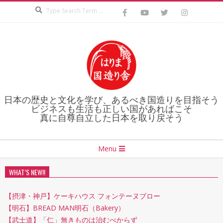
Search
Skip
to
content
日本の歴史と文化を学び、あるべき国造りを目指そう
ビジネスも生活も正しい国があればこそ
真に自尊自立した日本を取り戻そう
Secondary
Menu
Navigation
Menu
WHAT’S NEW!!
【摂津・神戸】ケーキハウス フォンテーヌブロー
【明石】BREAD MAN明石（Bakery）
【武士道】「仁」無きものは治むべからず