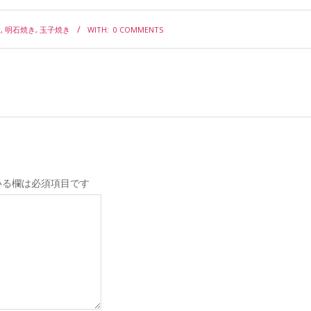
産
,
明石焼き
,
玉子焼き
WITH:
0 COMMENTS
いる欄は必須項目です