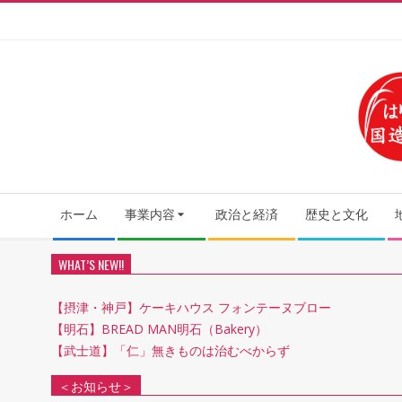
Skip
to
content
Secondary
ホーム
事業内容
政治と経済
歴史と文化
Navigation
Menu
WHAT’S NEW!!
【摂津・神戸】ケーキハウス フォンテーヌブロー
【明石】BREAD MAN明石（Bakery）
【武士道】「仁」無きものは治むべからず
＜お知らせ＞