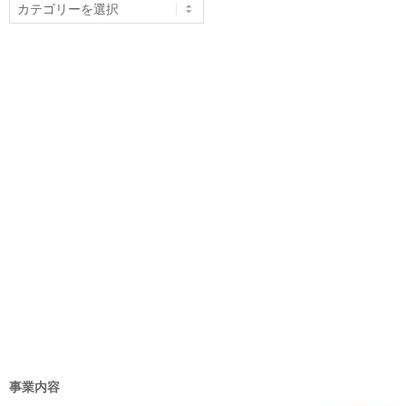
カ
テ
ゴ
リ
ー
事業内容