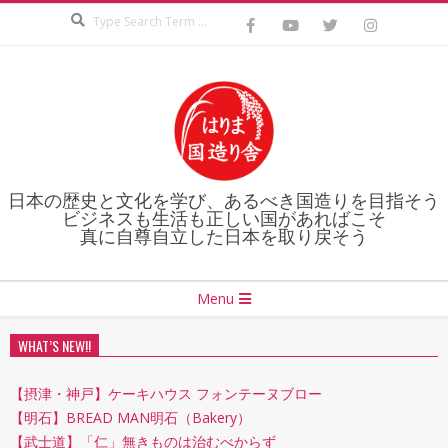
Search
Skip
to
content
日本の歴史と文化を学び、あるべき国造りを目指そう
ビジネスも生活も正しい国があればこそ
真に自尊自立した日本を取り戻そう
Secondary
Menu
Navigation
Menu
WHAT’S NEW!!
【摂津・神戸】ケーキハウス フォンテーヌブロー
【明石】BREAD MAN明石（Bakery）
【武士道】「仁」無きものは治むべからず