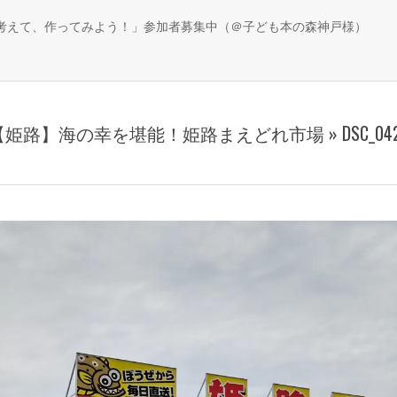
、考えて、作ってみよう！」参加者募集中（＠子ども本の森神戸様）
【姫路】海の幸を堪能！姫路まえどれ市場 »
DSC_04