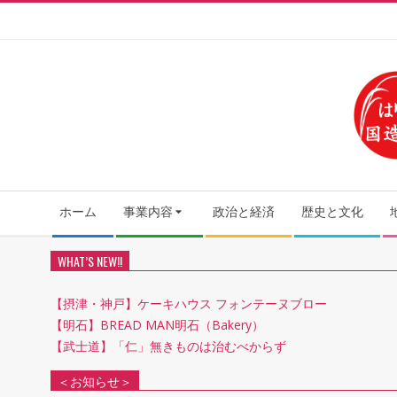
Skip
to
content
Secondary
ホーム
事業内容
政治と経済
歴史と文化
Navigation
Menu
WHAT’S NEW!!
【摂津・神戸】ケーキハウス フォンテーヌブロー
【明石】BREAD MAN明石（Bakery）
【武士道】「仁」無きものは治むべからず
＜お知らせ＞