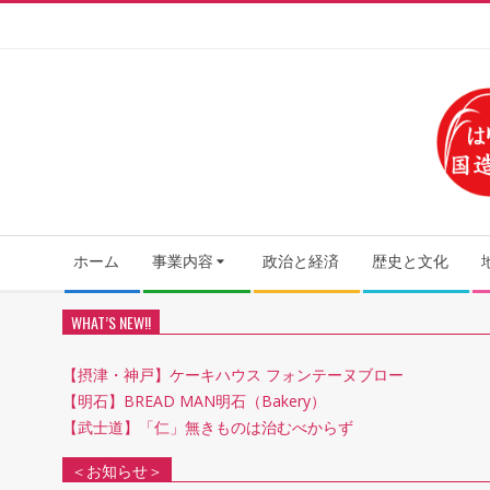
Skip
to
content
Secondary
ホーム
事業内容
政治と経済
歴史と文化
Navigation
Menu
WHAT’S NEW!!
【摂津・神戸】ケーキハウス フォンテーヌブロー
【明石】BREAD MAN明石（Bakery）
【武士道】「仁」無きものは治むべからず
＜お知らせ＞