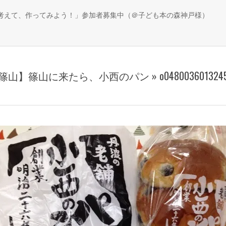
、考えて、作ってみよう！」参加者募集中（＠子ども本の森神戸様）
篠山】篠山に来たら、小西のパン »
o048003601324