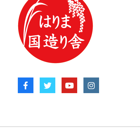
ゴ
リ
ー