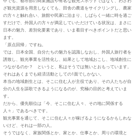
中でも、都市部の商業施設や有名な観光スポットではなく、わざわ
ざ観光資源を用意しなくても、田舎の農道をサイクリングし、農家
の方々と触れ合い、旅館や民家に泊まり、しばらく一緒に時を過ご
すだけで、外国人の方々が満足していただけている状況は、まさに
日本の魅力、差別化要素であり、いま着目すべきポイントだと思い
ます。
「原点回帰」ですね。
では、日本全国、自分たちの魅力を認識しなおし、外国人旅行者を
誘致し、観光事業を活性化し、結果として地域おこし、地域創生に
つながるのか？ というと、私はそうでは無いとおもっています。
それはあくまでも経済活動としての1面でしかない。
本当の地域創生とは、そこに住む人が主役であり、その人たちが自
分の人生を謳歌できるようになるのが、究極の目的と考えていま
す。
だから、優先順位は「今、そこに住む人々、その地に関係する
人々」であるべきです。
観光事業を通じて、そこに住む人々が稼げるようになるかもしれな
いけど、それは一部の人。
そうではなく、家族関係とか、家とか、仕事とか、周りの環境と