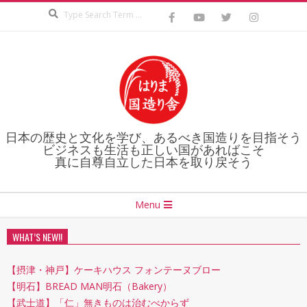
Search
Skip
to
content
日本の歴史と文化を学び、あるべき国造りを目指そう
ビジネスも生活も正しい国があればこそ
真に自尊自立した日本を取り戻そう
Secondary
Menu
Navigation
Menu
WHAT’S NEW!!
【摂津・神戸】ケーキハウス フォンテーヌブロー
【明石】BREAD MAN明石（Bakery）
【武士道】「仁」無きものは治むべからず