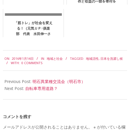
作と収益の一部を寄付を
させていただきました。
「筋トレ」が社会を変え
る！（元気ＵＰ↑俱楽
部 代表 水田伸一さ
ん）
2016-
ON:
2016年1月14日
IN:
地域と社会
TAGGED:
地域活性
,
日本を洗濯し候
01-
WITH:
0 COMMENTS
14
Previous Post:
明石異業種交流会（明石市）
Next Post:
自転車専用道路？
コメントを残す
メールアドレスが公開されることはありません。
※
が付いている欄