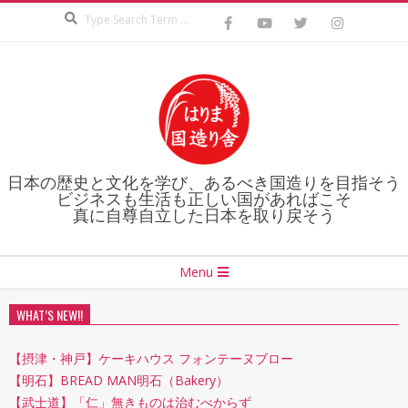
Search
Skip
to
content
日本の歴史と文化を学び、あるべき国造りを目指そう
ビジネスも生活も正しい国があればこそ
真に自尊自立した日本を取り戻そう
Secondary
Menu
Navigation
Menu
WHAT’S NEW!!
【摂津・神戸】ケーキハウス フォンテーヌブロー
【明石】BREAD MAN明石（Bakery）
【武士道】「仁」無きものは治むべからず