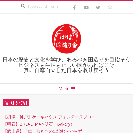
Search
Skip
to
content
日本の歴史と文化を学び、あるべき国造りを目指そう
ビジネスも生活も正しい国があればこそ
真に自尊自立した日本を取り戻そう
Secondary
Menu
Navigation
Menu
WHAT’S NEW!!
【摂津・神戸】ケーキハウス フォンテーヌブロー
【明石】BREAD MAN明石（Bakery）
【武士道】「仁」無きものは治むべからず