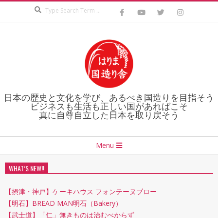
Search
Skip
to
content
日本の歴史と文化を学び、あるべき国造りを目指そう
ビジネスも生活も正しい国があればこそ
真に自尊自立した日本を取り戻そう
Secondary
Menu
Navigation
Menu
WHAT’S NEW!!
【摂津・神戸】ケーキハウス フォンテーヌブロー
【明石】BREAD MAN明石（Bakery）
【武士道】「仁」無きものは治むべからず