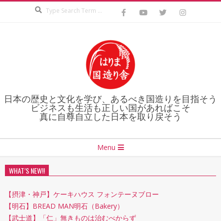
Search
Skip
to
content
日本の歴史と文化を学び、あるべき国造りを目指そう
ビジネスも生活も正しい国があればこそ
真に自尊自立した日本を取り戻そう
Secondary
Menu
Navigation
Menu
WHAT’S NEW!!
【摂津・神戸】ケーキハウス フォンテーヌブロー
【明石】BREAD MAN明石（Bakery）
【武士道】「仁」無きものは治むべからず