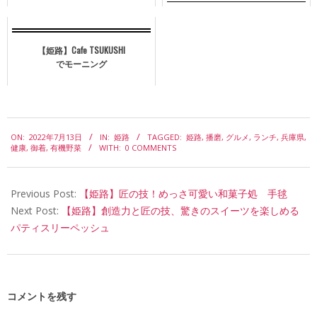
【姫路】Cafe TSUKUSHI
でモーニング
2022-
ON:
2022年7月13日
IN:
姫路
TAGGED:
姫路
,
播磨
,
グルメ
,
ランチ
,
兵庫県
,
07-
健康
,
御着
,
有機野菜
WITH:
0 COMMENTS
13
Previous Post:
【姫路】匠の技！めっさ可愛い和菓子処 手毬
Next Post:
【姫路】創造力と匠の技、驚きのスイーツを楽しめる
パティスリーペッシュ
コメントを残す