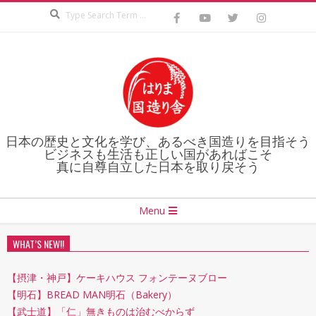
Search
Skip
to
content
日本の歴史と文化を学び、あるべき国造りを目指そう
ビジネスも生活も正しい国があればこそ
真に自尊自立した日本を取り戻そう
Secondary
Menu
Navigation
Menu
WHAT’S NEW!!
【摂津・神戸】ケーキハウス フォンテーヌブロー
【明石】BREAD MAN明石（Bakery）
【武士道】「仁」無きものは治むべからず