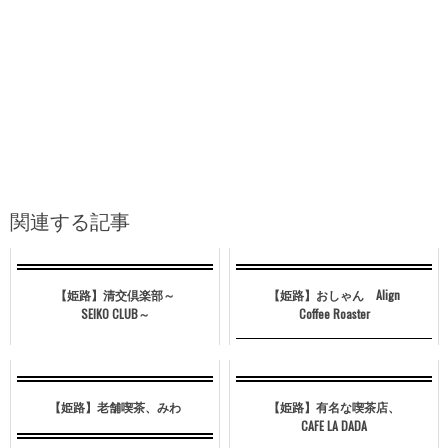
関連する記事
【姫路】清交倶楽部～
【姫路】おしゃん Align
SEIKO CLUB～
Coffee Roaster
【姫路】老舗喫茶、みわ
【姫路】有名な喫茶店、
CAFE LA DADA