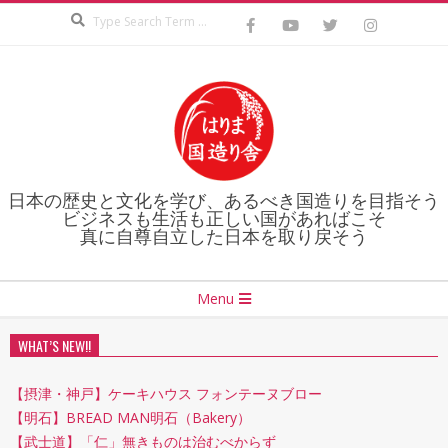
Search
Skip
to
content
日本の歴史と文化を学び、あるべき国造りを目指そう
ビジネスも生活も正しい国があればこそ
真に自尊自立した日本を取り戻そう
Secondary
Menu
Navigation
Menu
WHAT’S NEW!!
【摂津・神戸】ケーキハウス フォンテーヌブロー
【明石】BREAD MAN明石（Bakery）
【武士道】「仁」無きものは治むべからず