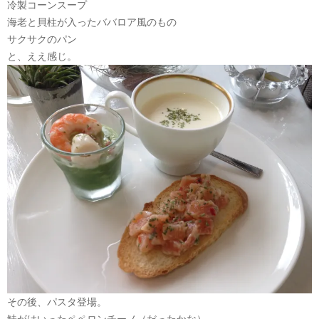
冷製コーンスープ
海老と貝柱が入ったババロア風のもの
サクサクのパン
と、ええ感じ。
その後、パスタ登場。
鮭がはいったペペロンチーノ（だったかな）