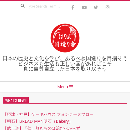
Search
Skip
to
content
日本の歴史と文化を学び、あるべき国造りを目指そう
ビジネスも生活も正しい国があればこそ
真に自尊自立した日本を取り戻そう
Secondary
Menu
Navigation
Menu
WHAT’S NEW!!
【摂津・神戸】ケーキハウス フォンテーヌブロー
【明石】BREAD MAN明石（Bakery）
【武士道】「仁」無きものは治むべからず