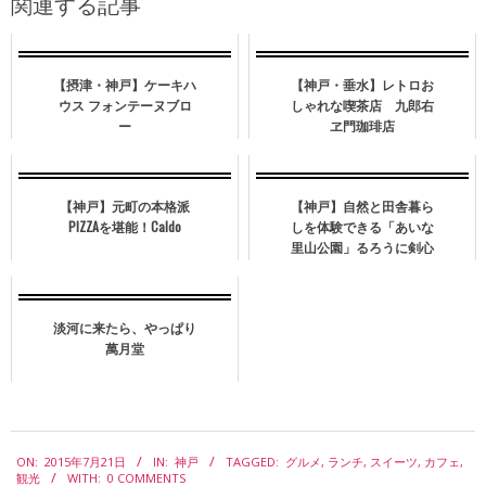
関連する記事
【摂津・神戸】ケーキハ
【神戸・垂水】レトロお
ウス フォンテーヌブロ
しゃれな喫茶店 九郎右
ー
ヱ門珈琲店
【神戸】元町の本格派
【神戸】自然と田舎暮ら
PIZZAを堪能！Caldo
しを体験できる「あいな
里山公園」るろうに剣心
のロケ地にも。
淡河に来たら、やっぱり
萬月堂
2015-
ON:
2015年7月21日
IN:
神戸
TAGGED:
グルメ
,
ランチ
,
スイーツ
,
カフェ
,
07-
観光
WITH:
0 COMMENTS