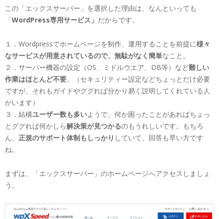
この「エックスサーバー」を選択した理由は、なんといっても
「
WordPress専用サービス」
だからです。
１．Wordpressでホームページを制作、運用することを前提に
様々
なサービスが用意されているので、無駄がなく簡単
なこと。
２．サーバー機器の設定（OS、ミドルウエア、DB等）など
難しい
作業はほとんど不要
。（セキュリティー設定などちょっとだけ必要
ですが、それもガイドやググれば分かり易く説明してくれている人
がいます）
３．結構
ユーザー数も多い
ようで、何か困ったことがあればちょっ
とググれば何かしら
解決策が見つかる
のもうれしいです。もちろ
ん、
正規のサポート体制もしっかり
していて、回答も早い方です
ね。
まずは、「エックスサーバー」のホームページへアクセスしましょ
う。