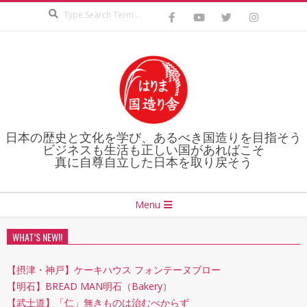
Search
Skip
to
content
日本の歴史と文化を学び、あるべき国造りを目指そう
ビジネスも生活も正しい国があればこそ
真に自尊自立した日本を取り戻そう
Secondary
Menu
Navigation
Menu
WHAT’S NEW!!
【摂津・神戸】ケーキハウス フォンテーヌブロー
【明石】BREAD MAN明石（Bakery）
【武士道】「仁」無きものは治むべからず