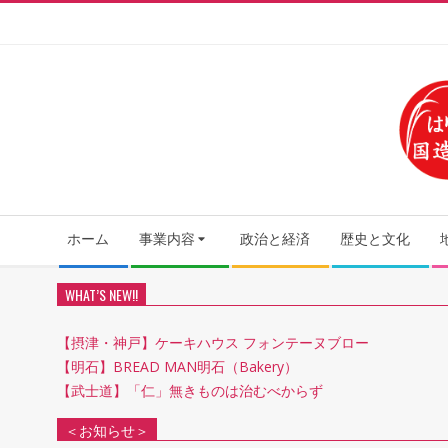
Skip
to
content
Secondary
ホーム
事業内容
政治と経済
歴史と文化
Navigation
Menu
WHAT’S NEW!!
【摂津・神戸】ケーキハウス フォンテーヌブロー
【明石】BREAD MAN明石（Bakery）
【武士道】「仁」無きものは治むべからず
＜お知らせ＞