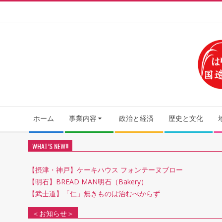
Skip
to
content
Secondary
ホーム
事業内容
政治と経済
歴史と文化
Navigation
Menu
WHAT’S NEW!!
【摂津・神戸】ケーキハウス フォンテーヌブロー
【明石】BREAD MAN明石（Bakery）
【武士道】「仁」無きものは治むべからず
＜お知らせ＞