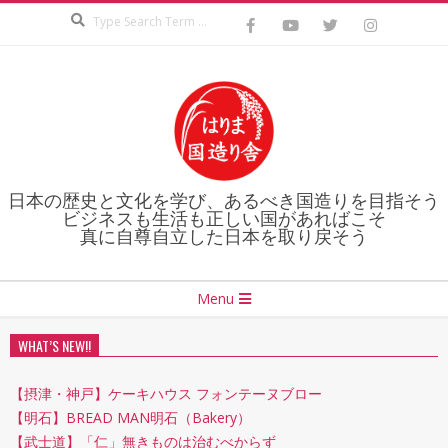
Search
Skip
to
content
日本の歴史と文化を学び、あるべき国造りを目指そう
ビジネスも生活も正しい国があればこそ
真に自尊自立した日本を取り戻そう
Secondary
Menu
Navigation
Menu
WHAT’S NEW!!
【摂津・神戸】ケーキハウス フォンテーヌブロー
【明石】BREAD MAN明石（Bakery）
【武士道】「仁」無きものは治むべからず