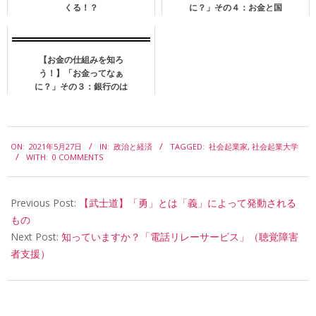
くる！？
に？」その４：お金と国
家
【お金の仕組みを知ろ
う！】「お金ってなぁ
に？」その３：銀行のは
じまりと仕組み
2021-
ON:
2021年5月27日
IN:
政治と経済
TAGGED:
社会起業家
,
社会起業大学
05-
WITH:
0 COMMENTS
27
Previous Post:
【武士道】「勇」とは「義」によって発動される
もの
Next Post:
知っていますか？「電話リレーサービス」（聴覚障害
者支援）