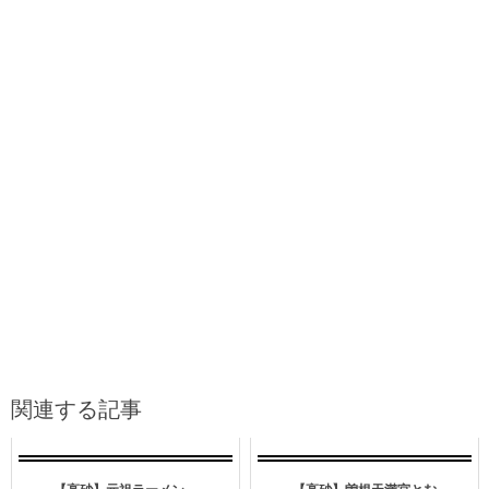
関連する記事
【高砂】元祖ラーメン
【高砂】曽根天満宮とむ