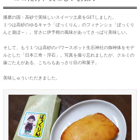
播磨の国・高砂で美味しいスイーツ土産をGETしました。
１つは高砂のゆるキャラ「ぼっくりん」のフィナンシェ「ぼっくり
んと遊ぼ～」。甘さに伊予柑の風味があってさっぱり美味しい。
そして、もう１つは高砂のパワースポット生石神社の御神体をモデ
ルとした「日本三奇・浮石」。写真を撮り忘れましたが、クルミの
歯ごたえがある、こちらもあっさり目の和菓子。
美味しゅういただきました。