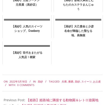
元長屋（高砂店）
らたのカステラまんじゅ
う
【高砂】人気のスイーツ
【高砂】大己貴命と少彦
ショップ、Cranberry
名命が降臨した聖なる
地、高御座
【高砂】世代をまたがる
人気店！樹家
2022-
ON:
2022年5月18日
IN:
高砂
TAGGED:
兵庫
,
播磨
,
高砂
,
スイーツ
,
お土産
05-
WITH:
0 COMMENTS
18
Previous Post:
【姫路】姫路城に隣接する動物園＆レトロ遊園地