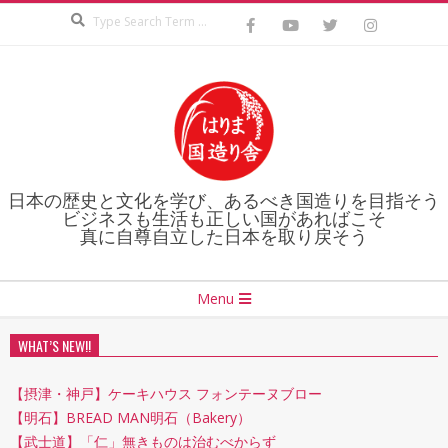
Search
Skip
to
content
日本の歴史と文化を学び、あるべき国造りを目指そう
ビジネスも生活も正しい国があればこそ
真に自尊自立した日本を取り戻そう
Secondary
Menu
Navigation
Menu
WHAT’S NEW!!
【摂津・神戸】ケーキハウス フォンテーヌブロー
【明石】BREAD MAN明石（Bakery）
【武士道】「仁」無きものは治むべからず