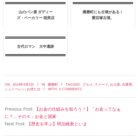
山のパン屋 ダディー
播磨町にも古墳がある！
ズ・ベーカリー 稲美店
愛宕塚古墳。
古代ロマン 大中遺跡
2024-
ON:
2024年4月3日
IN:
播磨町
TAGGED:
グルメ
,
スイーツ
,
お土産
,
兵庫県
,
04-
シュトーレン
,
お持たせ
WITH:
0 COMMENTS
03
Previous Post:
【お金の仕組みを知ろう！】「お金ってなぁ
に？」その４：お金と国家
Next Post:
【歴史を学ぶ】明治維新といま