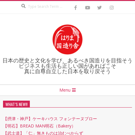
Search
Skip
to
content
日本の歴史と文化を学び、あるべき国造りを目指そう
ビジネスも生活も正しい国があればこそ
真に自尊自立した日本を取り戻そう
Secondary
Menu
Navigation
Menu
WHAT’S NEW!!
【摂津・神戸】ケーキハウス フォンテーヌブロー
【明石】BREAD MAN明石（Bakery）
【武士道】「仁」無きものは治むべからず